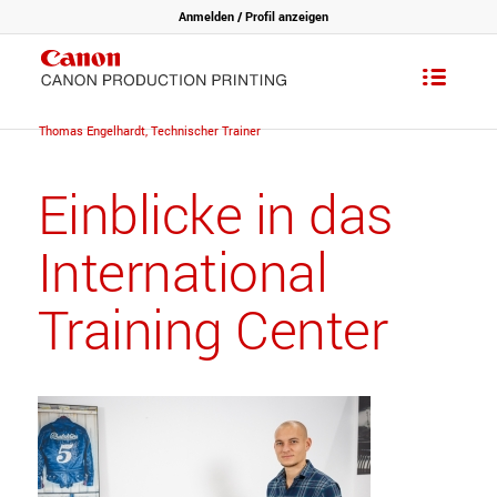
Anmelden / Profil anzeigen
You are here:
Home
/
Careers - Our people
/
Professionals
/
Thomas Engelhardt, Technischer Trainer
Einblicke in das
International
Training Center